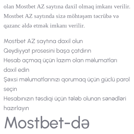
olan Mostbet AZ saytına daxil olmaq imkanı verilir.
Mostbet AZ saytında sizə möhtəşəm təcrübə və
qazanc əldə etmək imkanı verilir.
Mostbet AZ saytına daxil olun
Qeydiyyat prosesini başa çatdırın
Hesab açmaq üçün lazım olan məlumatları
daxil edin
Şəxsi məlumatlarınızı qorumaq üçün güclü parol
seçin
Hesabınızın təsdiqi üçün tələb olunan sənədləri
hazırlayın
Mostbet-də