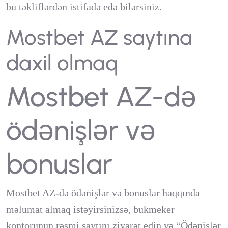
bu təkliflərdən istifadə edə bilərsiniz.
Mostbet AZ saytına
daxil olmaq
Mostbet AZ-də
ödənişlər və
bonuslar
Mostbet AZ-də ödənişlər və bonuslar haqqında
məlumat almaq istəyirsinizsə, bukmeker
kontorunun rəsmi saytını ziyarət edin və “Ödənişlər