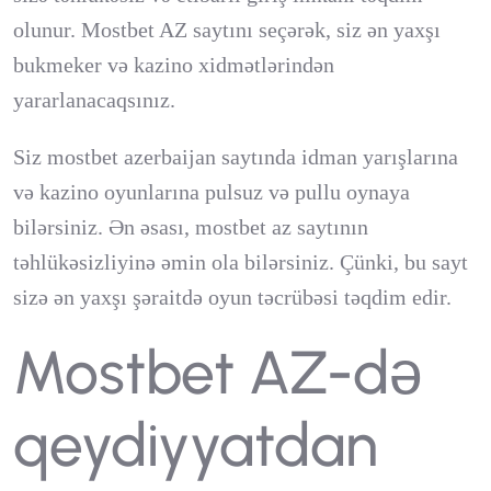
olunur. Mostbet AZ saytını seçərək, siz ən yaxşı
bukmeker və kazino xidmətlərindən
yararlanacaqsınız.
Siz mostbet azerbaijan saytında idman yarışlarına
və kazino oyunlarına pulsuz və pullu oynaya
bilərsiniz. Ən əsası, mostbet az saytının
təhlükəsizliyinə əmin ola bilərsiniz. Çünki, bu sayt
sizə ən yaxşı şəraitdə oyun təcrübəsi təqdim edir.
Mostbet AZ-də
qeydiyyatdan