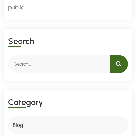
public
S
E
A
R
C
H
C
A
T
E
G
O
R
Y
Blog