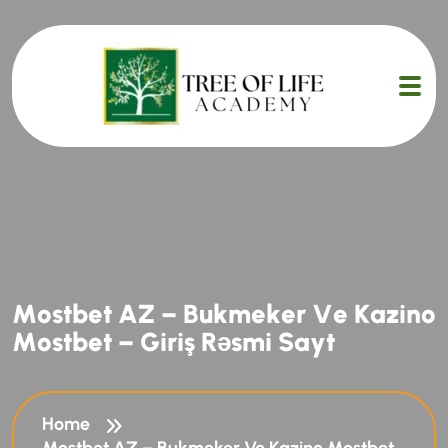
M
o
s
t
b
e
t
A
Z
–
B
u
k
m
e
k
e
r
V
e
K
a
z
i
n
o
M
o
s
t
b
e
t
–
G
i
r
i
ş
R
ə
s
m
i
S
a
y
t
Home