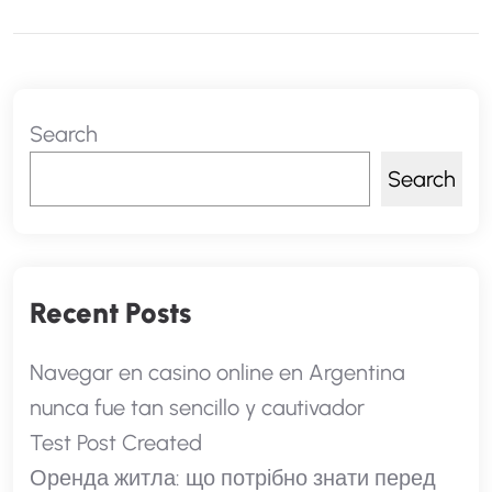
Search
Search
Recent Posts
Navegar en casino online en Argentina
nunca fue tan sencillo y cautivador
Test Post Created
Оренда житла: що потрібно знати перед