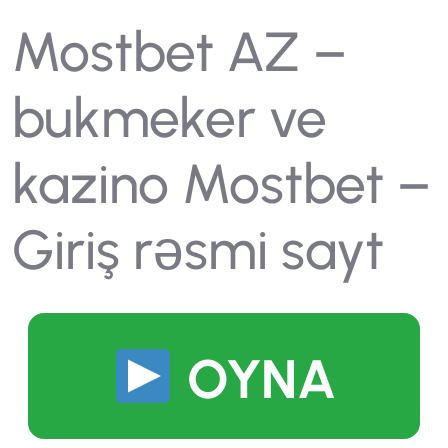
Mostbet AZ –
bukmeker ve
kazino Mostbet –
Giriş rəsmi sayt
OYNA