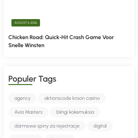
AUGUST 6, 2026
Chicken Road: Quick‑Hit Crash Game Voor
Snelle Winsten
P
O
P
U
L
E
R
T
A
G
S
agency
aktionscode kroon casino
Avia Masters
blingi kokemuksia
darmowe spiny za rejestracje
digital