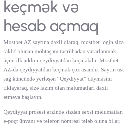
keçmək və
hesab açmaq
Mostbet AZ saytına daxil olaraq,
mostbet login
sizə
təklif olunan möhtəşəm təcrübədən yararlanmak
üçün ilk addım qeydiyyatdan keçməkdir. Mostbet
AZ-də qeydiyyatdan keçmək çox asandır. Saytın üst
sağ küncündə yerləşən “Qeydiyyat” düyməsini
tıklayaraq, sizə lazım olan məlumatları daxil
etməyə başlayın.
Qeydiyyat prosesi ərzində sizdən şəxsi məlumatlar,
e-poçt ünvanı və telefon nömrəsi tələb oluna bilər.