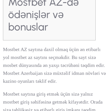
Mostbet AZ-də
ödənişlər və
bonuslar
Mostbet AZ saytına daxil olmaq üçün ən etibarlı
yol mostbet az saytını seçməkdir. Bu sayt sizə
mosbet dünyasında ən yaxşı təcrübəni təqdim edir.
Mostbet Azerbaijan sizə müxtəlif idman növləri və
kazino oyunları təklif edir.
Mostbet saytına giriş etmək üçün sizə yalnız
mostbet giriş səhifəsinə getmək kifayətdir. Orada
sizə təhlükəsiz və etibarlı giriş imkanı təqdim