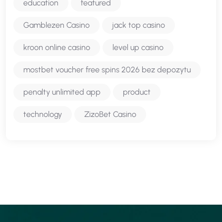
education
featured
Gamblezen Casino
jack top casino
kroon online casino
level up casino
mostbet voucher free spins 2026 bez depozytu
penalty unlimited app
product
technology
ZizoBet Casino