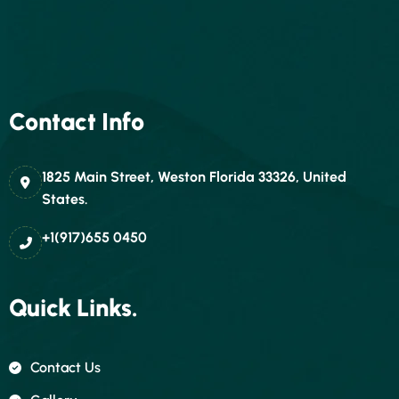
Contact Info
1825 Main Street, Weston Florida 33326, United
States.
+1(917)655 0450
Quick Links.
Contact Us