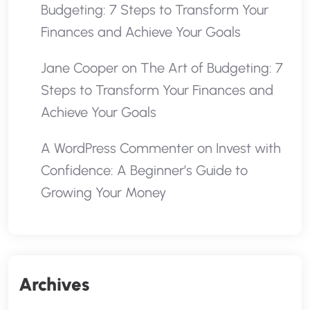
Budgeting: 7 Steps to Transform Your
Finances and Achieve Your Goals
Jane Cooper
on
The Art of Budgeting: 7
Steps to Transform Your Finances and
Achieve Your Goals
A WordPress Commenter
on
Invest with
Confidence: A Beginner’s Guide to
Growing Your Money
Archives