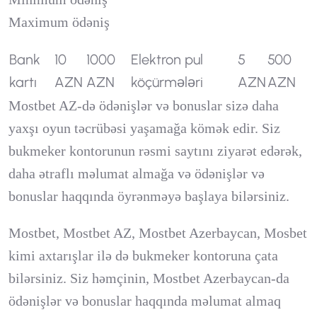
Maximum ödəniş
Bank
10
1000
Elektron pul
5
500
kartı
AZN
AZN
köçürmələri
AZN
AZN
Mostbet AZ-də ödənişlər və bonuslar sizə daha
yaxşı oyun təcrübəsi yaşamağa kömək edir. Siz
bukmeker kontorunun rəsmi saytını ziyarət edərək,
daha ətraflı məlumat almağa və ödənişlər və
bonuslar haqqında öyrənməyə başlaya bilərsiniz.
Mostbet, Mostbet AZ, Mostbet Azerbaycan, Mosbet
kimi axtarışlar ilə də bukmeker kontoruna çata
bilərsiniz. Siz həmçinin, Mostbet Azerbaycan-da
ödənişlər və bonuslar haqqında məlumat almaq