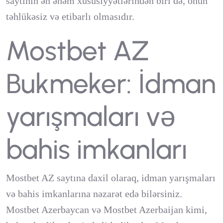
saytının ən əhəm xüsusiyyətlərindən biri də, onun
təhlükəsiz və etibarlı olmasıdır.
Mostbet AZ
Bukmeker: İdman
yarışmaları və
bahis imkanları
Mostbet AZ saytına daxil olaraq, idman yarışmaları
və bahis imkanlarına nəzarət edə bilərsiniz.
Mostbet Azerbaycan və Mostbet Azerbaijan kimi,