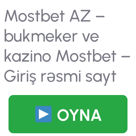
Mostbet AZ –
bukmeker ve
kazino Mostbet –
Giriş rəsmi sayt
OYNA