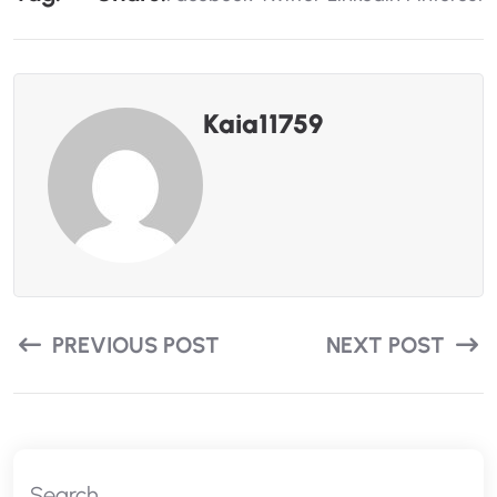
Kaia11759
PREVIOUS POST
NEXT POST
Search