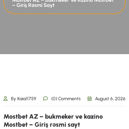
Mostbet AZ – Bukmeker Ve Kazino Mostbet
– Giriş Rəsmi Sayt
By Kaia11759
(0) Comments
August 6, 2026
M
o
s
t
b
e
t
A
Z
–
b
u
k
m
e
k
e
r
v
e
k
a
z
i
n
o
M
o
s
t
b
e
t
–
G
i
r
i
ş
r
ə
s
m
i
s
a
y
t