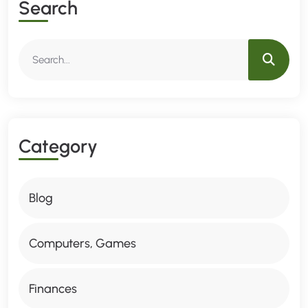
S
E
A
R
C
H
C
A
T
E
G
O
R
Y
Blog
Computers, Games
Finances