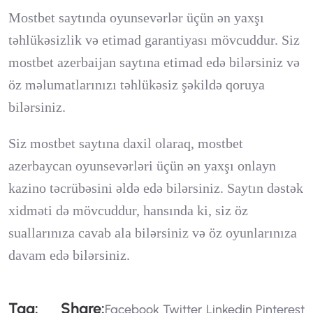
Mostbet saytında oyunsevərlər üçün ən yaxşı
təhlükəsizlik və etimad garantiyası mövcuddur. Siz
mostbet azerbaijan saytına etimad edə bilərsiniz və
öz məlumatlarınızı təhlükəsiz şəkildə qoruya
bilərsiniz.
Siz mostbet saytına daxil olaraq, mostbet
azerbaycan oyunsevərləri üçün ən yaxşı onlayn
kazino təcrübəsini əldə edə bilərsiniz. Saytın dəstək
xidməti də mövcuddur, hansında ki, siz öz
suallarınıza cavab ala bilərsiniz və öz oyunlarınıza
davam edə bilərsiniz.
T
A
G
:
S
H
A
R
E
:
Facebook
Twitter
Linkedin
Pinterest