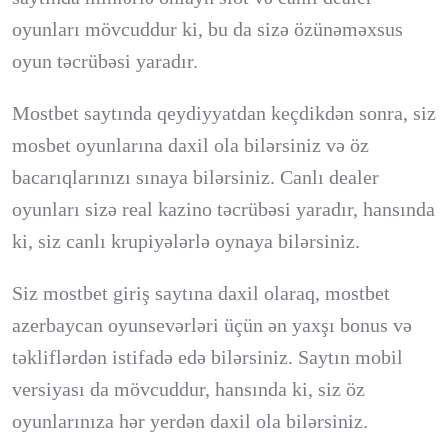
oyunları mövcuddur ki, bu da sizə özünəməxsus
oyun təcrübəsi yaradır.
Mostbet saytında qeydiyyatdan keçdikdən sonra, siz
mosbet oyunlarına daxil ola bilərsiniz və öz
bacarıqlarınızı sınaya bilərsiniz. Canlı dealer
oyunları sizə real kazino təcrübəsi yaradır, hansında
ki, siz canlı krupiyələrlə oynaya bilərsiniz.
Siz mostbet giriş saytına daxil olaraq, mostbet
azerbaycan oyunsevərləri üçün ən yaxşı bonus və
təkliflərdən istifadə edə bilərsiniz. Saytın mobil
versiyası da mövcuddur, hansında ki, siz öz
oyunlarınıza hər yerdən daxil ola bilərsiniz.