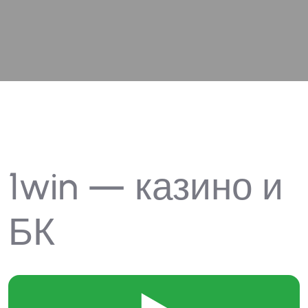
1win — казино и
БК