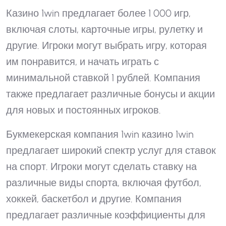
Казино 1win предлагает более 1 000 игр,
включая слоты, карточные игры, рулетку и
другие. Игроки могут выбрать игру, которая
им понравится, и начать играть с
минимальной ставкой 1 рублей. Компания
также предлагает различные бонусы и акции
для новых и постоянных игроков.
Букмекерская компания
1win казино
1win
предлагает широкий спектр услуг для ставок
на спорт. Игроки могут сделать ставку на
различные виды спорта, включая футбол,
хоккей, баскетбол и другие. Компания
предлагает различные коэффициенты для