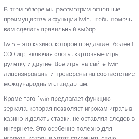
В этом обзоре мы рассмотрим основные
преимущества и функции 1win, чтобы помочь
вам сделать правильный выбор.
1win – это казино, которое предлагает более 1
000 игр, включая слоты, карточные игры,
рулетку и другие. Все игры на сайте 1win
лицензированы и проверены на соответствие
международным стандартам.
Кроме того, 1win предлагает функцию
зеркала, которая позволяет игрокам играть в
казино и делать ставки, не оставляя следов в
интернете. Это особенно полезно для
игроков, которые хотят сохранить свою