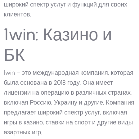
широкий спектр услуг и функций для своих
клиентов.
1win: Казино и
БК
1win – это международная компания, которая
была основана в 2018 году. Она имеет
лицензии на операцию в различных странах,
включая Россию, Украину и другие. Компания
предлагает широкий спектр услуг, включая
игры в казино, ставки на спорт и другие виды
азартных игр.