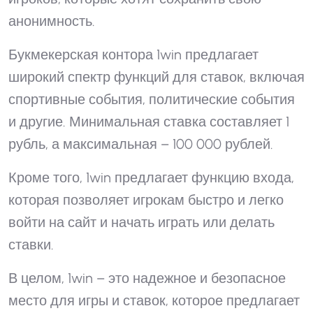
анонимность.
Букмекерская контора 1win предлагает
широкий спектр функций для ставок, включая
спортивные события, политические события
и другие. Минимальная ставка составляет 1
рубль, а максимальная – 100 000 рублей.
Кроме того, 1win предлагает функцию входа,
которая позволяет игрокам быстро и легко
войти на сайт и начать играть или делать
ставки.
В целом, 1win – это надежное и безопасное
место для игры и ставок, которое предлагает