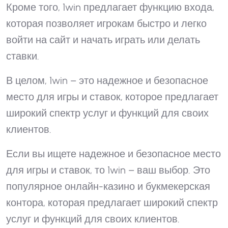
Кроме того, 1win предлагает функцию входа,
которая позволяет игрокам быстро и легко
войти на сайт и начать играть или делать
ставки.
В целом, 1win – это надежное и безопасное
место для игры и ставок, которое предлагает
широкий спектр услуг и функций для своих
клиентов.
Если вы ищете надежное и безопасное место
для игры и ставок, то 1win – ваш выбор. Это
популярное онлайн-казино и букмекерская
контора, которая предлагает широкий спектр
услуг и функций для своих клиентов.