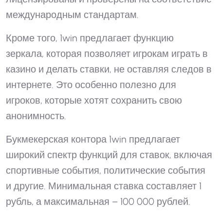
международным стандартам.
Кроме того, 1win предлагает функцию
зеркала, которая позволяет игрокам играть в
казино и делать ставки, не оставляя следов в
интернете. Это особенно полезно для
игроков, которые хотят сохранить свою
анонимность.
Букмекерская контора 1win предлагает
широкий спектр функций для ставок, включая
спортивные события, политические события
и другие. Минимальная ставка составляет 1
рубль, а максимальная – 100 000 рублей.