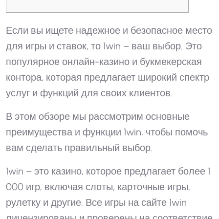
Если вы ищете надежное и безопасное место
для игры и ставок, то 1win – ваш выбор. Это
популярное онлайн-казино и букмекерская
контора, которая предлагает широкий спектр
услуг и функций для своих клиентов.
В этом обзоре мы рассмотрим основные
преимущества и функции 1win, чтобы помочь
вам сделать правильный выбор.
1win – это казино, которое предлагает более 1
000 игр, включая слоты, карточные игры,
рулетку и другие. Все игры на сайте 1win
лицензированы и проверены на соответствие