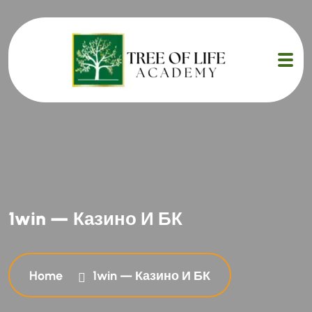
1
w
i
n
—
К
а
з
и
н
о
И
Б
К
Home
1win — Казино И БК